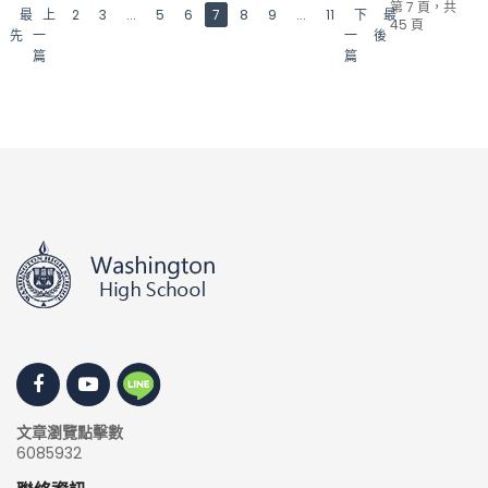
第 7 頁，共
最
上
2
3
...
5
6
7
8
9
...
11
下
最
45 頁
先
一
一
後
篇
篇
文章瀏覽點擊數
6085932