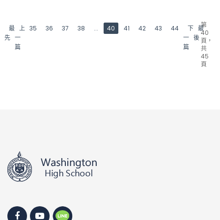
第
最
上
35
36
37
38
...
40
41
42
43
44
下
最
40
先
一
一
後
頁，
篇
篇
共
45
頁