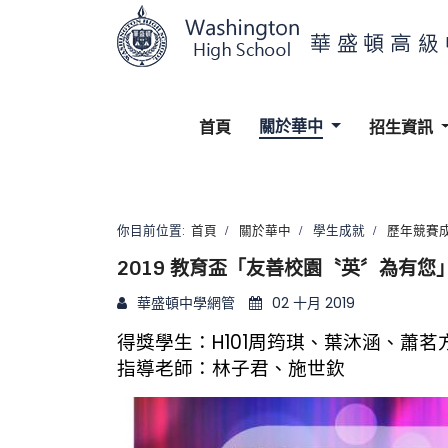
關於華中
首頁
招生資訊
你目前位置:
首頁
關於華中
學生成就
歷年競賽
2019 教育盃「友善校園〝英〞為有您
華盛頓中學網管
02 十月 2019
得獎學生：H101周筠琪、葉沐涵、蕭
指導老師：林子君、施世欽