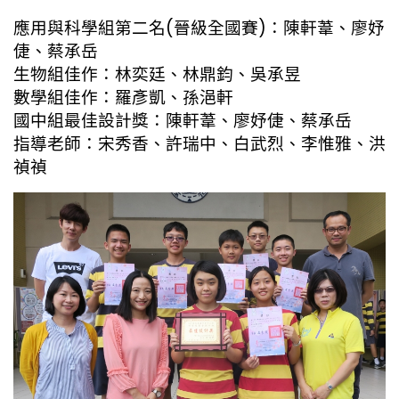
應用與科學組第二名(晉級全國賽)：陳軒葦、廖妤
倢、蔡承岳
生物組佳作：林奕廷、林鼎鈞、吳承昱
數學組佳作：羅彥凱、孫浥軒
國中組最佳設計獎：陳軒葦、廖妤倢、蔡承岳
指導老師：宋秀香、許瑞中、白武烈、李惟雅、洪
禎禎