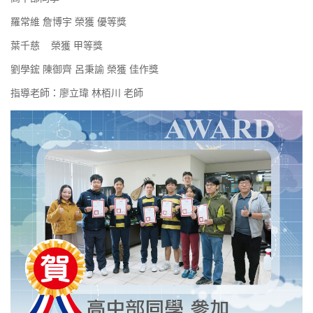
羅常維 詹博宇 榮獲 優等獎
葉千慈 榮獲 甲等獎
劉學鋐 陳御齊 呂秉諭 榮獲 佳作獎
指導老師：廖立瑋 林栢川 老師