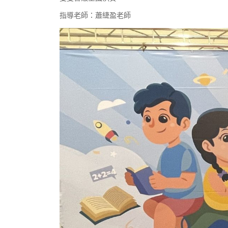
指導老師：蕭緁盈老師